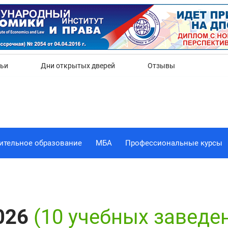
Да
Нет
тьи
Дни открытых дверей
Отзывы
ительное образование
МБА
Профессиональные курсы
026
(10 учебных заведе