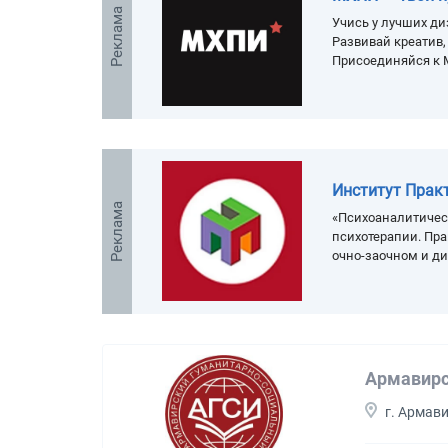
Реклама
Учись у лучших ди
Развивай креатив
Присоединяйся к 
Институт Прак
Реклама
«Психоаналитичес
психотерапии. Пра
очно-заочном и д
Армавирс
г. Армав