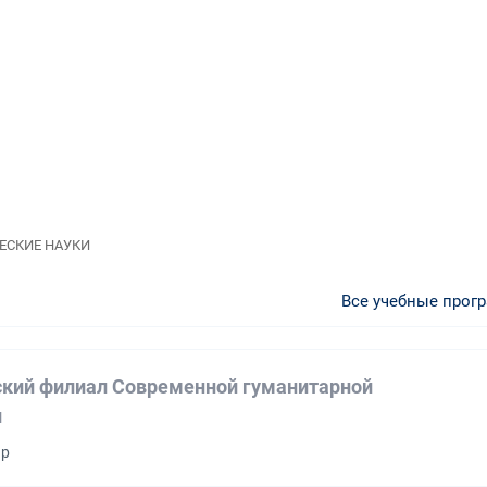
ЧЕСКИЕ НАУКИ
Все учебные прог
кий филиал Современной гуманитарной
и
ир