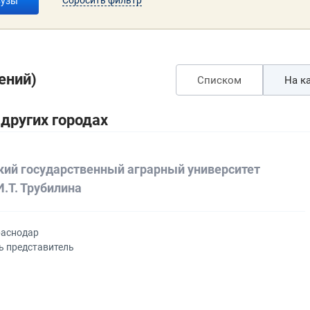
вузы
ений)
Списком
На ка
других городах
кий государственный аграрный университет
И.Т. Трубилина
раснодар
ь представитель